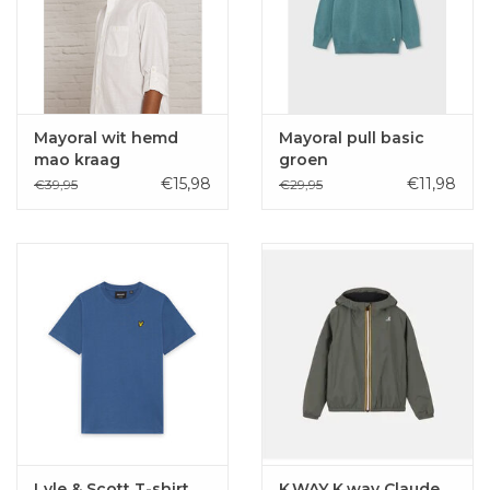
Mayoral wit hemd
Mayoral pull basic
mao kraag
groen
€15,98
€11,98
€39,95
€29,95
Lyle & Scott T-shirt
K.WAY K.way Claude