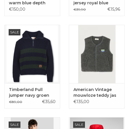
warm blue depth
jersey royal blue
€150,00
€15,96
€39,90
SALE
Timberland Pull
American Vintage
jumper navy groen
mouwloze teddy jas
gestreept
Hoktown anthracite
€35,60
€135,00
€89,00
SALE
SALE