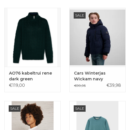
SALE
AO76 kabeltrui rene
Cars Winterjas
dark green
Wickam navy
€119,00
€39,98
€99,95
SALE
SALE