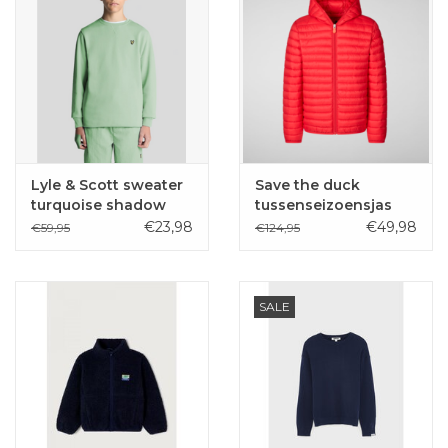
Lyle & Scott sweater
Save the duck
turquoise shadow
tussenseizoensjas
Huey jack red
€23,98
€49,98
€59,95
€124,95
SALE