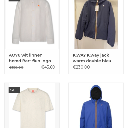
AO76 wit linnen
K.WAY K.way jack
hemd Bart fluo logo
warm double bleu
dept
€43,60
€230,00
€109,00
SALE