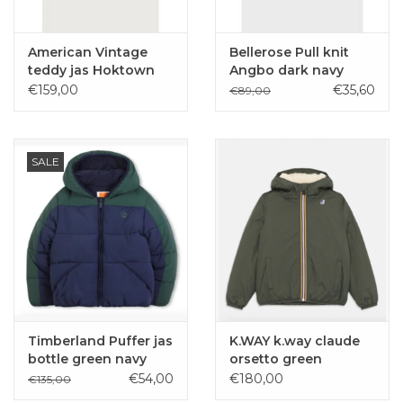
American Vintage
Bellerose Pull knit
teddy jas Hoktown
Angbo dark navy
navy
€159,00
€35,60
€89,00
SALE
Timberland Puffer jas
K.WAY k.way claude
bottle green navy
orsetto green
blackish
€54,00
€180,00
€135,00