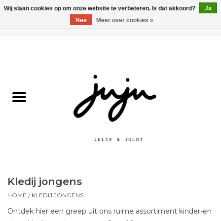
Wij slaan cookies op om onze website te verbeteren. Is dat akkoord?
Ja
Nee
Meer over cookies »
0 Artikelen - €0,00
Home
Solden
Kledij jongens
Kledij meisjes
naar school
Kledij jongens
Schoenen
HOME
/
KLEDIJ JONGENS
Ontdek hier een greep uit ons ruime assortiment kinder-en
Accessoires