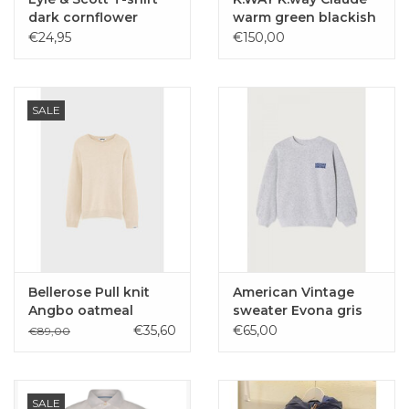
dark cornflower
warm green blackish
€24,95
€150,00
SALE
Bellerose Pull knit
American Vintage
Angbo oatmeal
sweater Evona gris
claire chine
€35,60
€65,00
€89,00
SALE