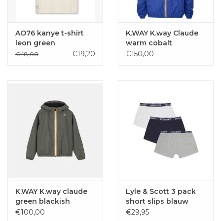
AO76 kanye t-shirt
K.WAY K.way Claude
leon green
warm cobalt
€19,20
€150,00
€48,00
K.WAY K.way claude
Lyle & Scott 3 pack
green blackish
short slips blauw
grijs wit
€100,00
€29,95