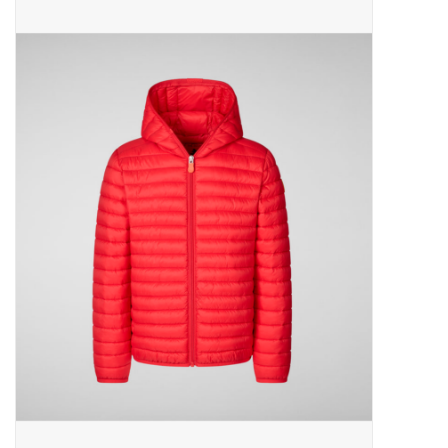
Outlet
Cadeautips
Cadeaubonnen