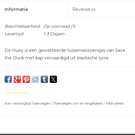
Informatie
Reviews
(0)
Beschikbaarheid:
Op voorraad
(1)
Levertijd:
1-3 Dagen
De Huey is een gewatteerde tussenseizoensjas van Save
the Duck met kap vervaardigd uit elastische lycra.
De jas is licht en zacht en de stof is waterafstotend en
beschermt tegen de wind.
Save the duck
Aan verlanglijst toevoegen
/
Toevoegen om te vergelijken
/
Afdrukken
Kan gewassen worden op 30 graden, niet in de droogkas.