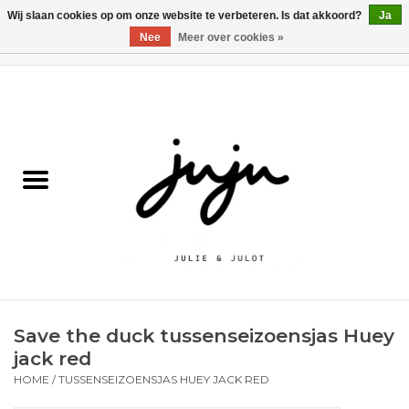
Wij slaan cookies op om onze website te verbeteren. Is dat akkoord?
Ja
Nee
Meer over cookies »
0 Artikelen - €0,00
Home
Solden
Kledij jongens
Kledij meisjes
naar school
Save the duck tussenseizoensjas Huey
Schoenen
jack red
HOME
/
TUSSENSEIZOENSJAS HUEY JACK RED
Accessoires