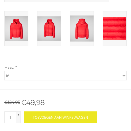
Maat:
*
€49,98
€124,95
+
TOEVOEGEN AAN WINKELWAGEN
-