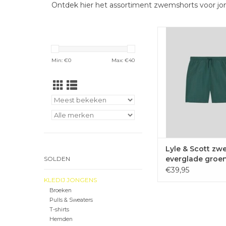
Ontdek hier het assortiment zwemshorts voor j
De zwemshorts van Ly
hebben een elastische
met trekkoord en me
Min: €
0
Max: €
40
voor optimaal co
TOEVOEGEN 
WINKELWAG
Lyle & Scott z
everglade groe
SOLDEN
€39,95
KLEDIJ JONGENS
Broeken
Pulls & Sweaters
T-shirts
Hemden