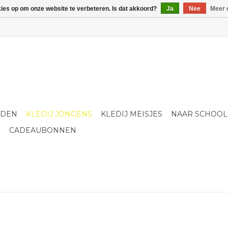
kies op om onze website te verbeteren. Is dat akkoord?
Ja
Nee
Meer 
LDEN
KLEDIJ JONGENS
KLEDIJ MEISJES
NAAR SCHOOL
S
CADEAUBONNEN