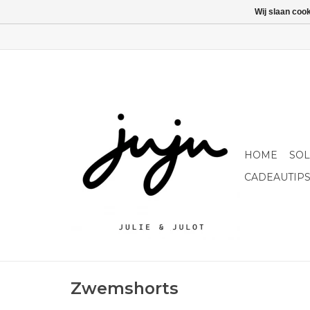
Wij slaan coo
HOME
SO
CADEAUTIP
Zwemshorts