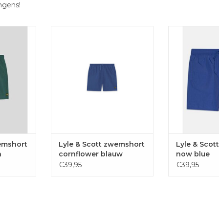
ongens!
le & Scott
De zwemshorts van Lyle & Scott
De zwemshorts 
 tailleband
hebben een elastische tailleband
hebben een elas
sh voering
met trekkoord en mesh voering
met trekkoord 
mfort.
voor optimaal comfort.
voor optim
AAN
TOEVOEGEN AAN
TOEVOE
EN
WINKELWAGEN
WINKE
wemshort
Lyle & Scott zwemshort
Lyle & Scot
n
cornflower blauw
now blue
€39,95
€39,95