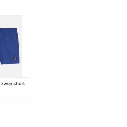
van Lyle & Scott
tische tailleband
en mesh voering
aal comfort.
GEN AAN
LWAGEN
t zwemshort