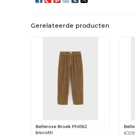
Gerelateerde producten
Coole geribbelde broek van Bellerose in
Zachte
camel kleur.
TOEVOEGEN AAN WINKELWAGEN
TOE
Bellerose Broek Phill62
Belle
biscotti
€109