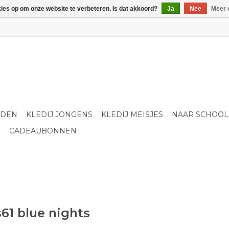
kies op om onze website te verbeteren. Is dat akkoord?
Ja
Nee
Meer 
LDEN
KLEDIJ JONGENS
KLEDIJ MEISJES
NAAR SCHOOL
S
CADEAUBONNEN
61 blue nights