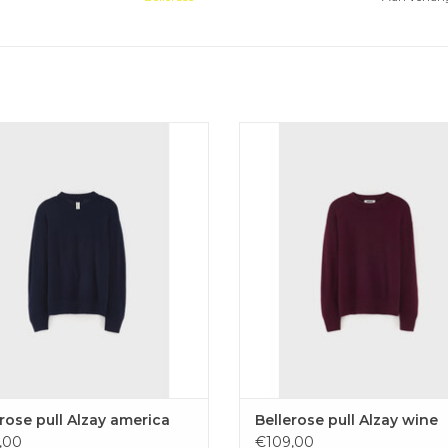
 wollen gebreide pull van Bellerose
Zachte wollen gebreide pull van Be
in donkerblauw.
in een warme bordeaux kleu
VOEGEN AAN WINKELWAGEN
TOEVOEGEN AAN WINKELW
rose pull Alzay america
Bellerose pull Alzay wine
,00
€109,00