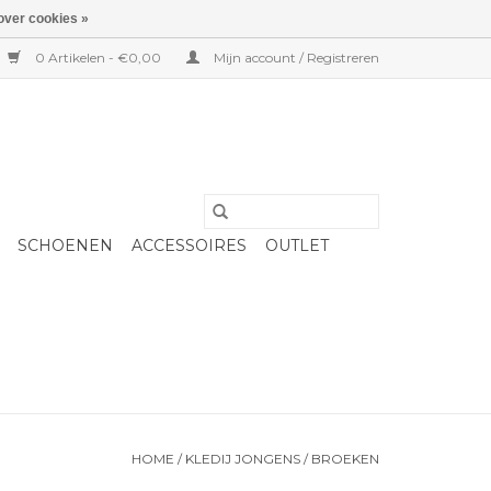
over cookies »
0 Artikelen - €0,00
Mijn account / Registreren
SCHOENEN
ACCESSOIRES
OUTLET
HOME
/
KLEDIJ JONGENS
/
BROEKEN