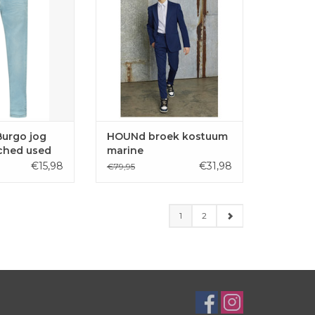
Ideaal voor communie of
GEN AAN
lentefeest.
LWAGEN
TOEVOEGEN AAN
WINKELWAGEN
Burgo jog
HOUNd broek kostuum
ched used
marine
€15,98
€31,98
€79,95
1
2