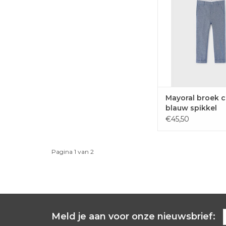
blauwe kleur van Mayo
voor communie of le
TOEVOEGEN 
WINKELWAG
Mayoral broek 
blauw spikkel
€45,50
Pagina 1 van 2
Meld je aan voor onze nieuwsbrief: