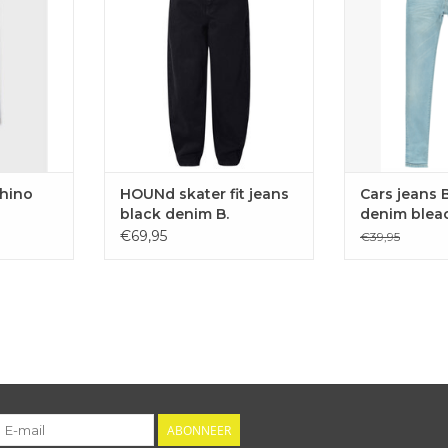
ral. Ideaal
smaller toe lopen naar de
TOEVOE
ntefeest.
onderkant.
WINKE
AAN
TOEVOEGEN AAN
EN
WINKELWAGEN
chino
HOUNd skater fit jeans
Cars jeans 
black denim B.
denim blea
€69,95
€39,95
ABONNEER