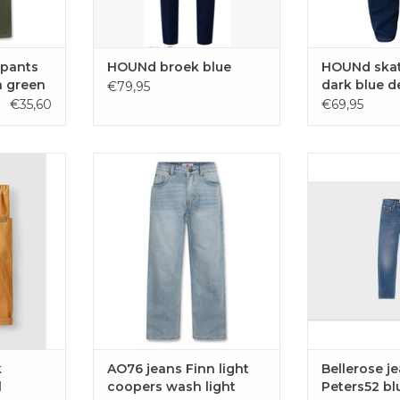
 pants
HOUNd broek blue
HOUNd skate
h green
dark blue d
€79,95
€35,60
€69,95
ibfluweel
Losse jeans Finn in lichte wassing
Wijde jeans Pet
van het Belgische merk AO76. Te
stone van het
verkrijgen bij kinderwinkel en
Bellerose. Sh
AAN
tienerwinkel juju in Oostkamp.
andere tienerme
EN
Oost
TOEVOEGEN AAN
WINKELWAGEN
TOEVOE
WINKE
k
AO76 jeans Finn light
Bellerose j
l
coopers wash light
Peters52 bl