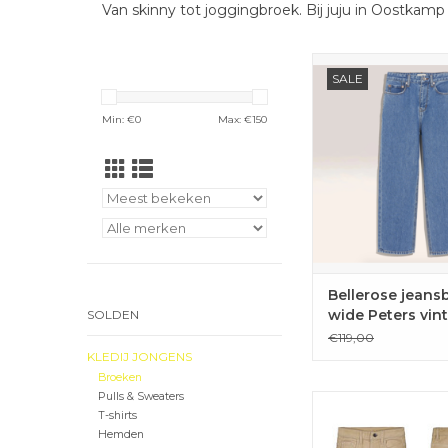
Van skinny tot joggingbroek. Bij juju in Oostkam
De Peters van Beller
SALE
coole losse jeansbroe
jongens.
Min: €
0
Max: €
150
TOEVOEGEN 
WINKELWAG
Bellerose jeans
wide Peters vi
SOLDEN
blue
€119,00
KLEDIJ JONGENS
Broeken
Pulls & Sweaters
Regular fit broek 
T-shirts
ribfluweel van May
Hemden
rekkers aanpasbaar in