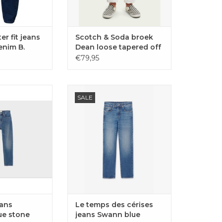
r fit jeans
Scotch & Soda broek
enim B.
Dean loose tapered off
white
€79,95
ers in kleur blue
Jongensjeans Swann blue van
SALE
 Belgische merk
het merk Le temps des Cérises.
op Bellerose en
TOEVOEGEN AAN
rken bij juju in
WINKELWAGEN
kamp.
GEN AAN
LWAGEN
eans
Le temps des cérises
ue stone
jeans Swann blue