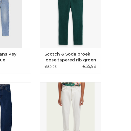
TOEVOEGEN AAN
GEN AAN
WINKELWAGEN
LWAGEN
eans Pey
Scotch & Soda broek
lue
loose tapered rib groen
€35,98
€89,95
eans met wijde
De Dean van Scotch & Soda is
ound Jeans die
een losse broek die naar de enkels
lopen naar de
wat smaller wordt.
rkant.
TOEVOEGEN AAN
GEN AAN
WINKELWAGEN
LWAGEN