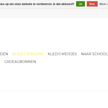
kies op om onze website te verbeteren. Is dat akkoord?
Ja
Nee
Meer 
LDEN
KLEDIJ JONGENS
KLEDIJ MEISJES
NAAR SCHOOL
S
CADEAUBONNEN