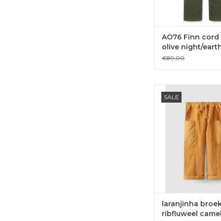
AO76 Finn cord
olive night/eart
€89,00
laranjinha broek r
SALE
camel
TOEVOEGEN 
WINKELWAG
laranjinha broe
ribfluweel came