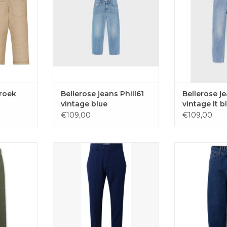
Oostkamp.
AAN
TOEVOE
EN
TOEVOEGEN AAN
WINKE
WINKELWAGEN
roek
Bellerose jeans Phill61
Bellerose j
vintage blue
vintage lt b
€109,00
€109,00
ts olive
Kostuumbroek blauw van
Coole skaterj
reen
HOUNd voor tienerjongens.
pijpen van H
smaller toe 
AAN
TOEVOEGEN AAN
onde
EN
WINKELWAGEN
TOEVOE
WINKE