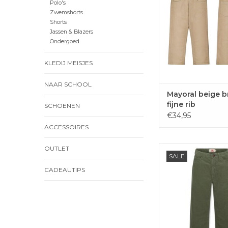
Polo's
TOEVOEGEN 
Zwemshorts
WINKELWAG
Shorts
Jassen & Blazers
Ondergoed
KLEDIJ MEISJES
NAAR SCHOOL
Mayoral beige b
fijne rib
SCHOENEN
€34,95
ACCESSOIRES
AO76 Finn cord pan
OUTLET
SALE
night/earth g
CADEAUTIPS
TOEVOEGEN 
WINKELWAG