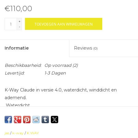
€110,00
+
TOEVOEGEN AAN WINKELWAGEN
-
Informatie
Reviews
(0)
Beschikbaarheid:
Op voorraad
(2)
Levertijd:
1-3 Dagen
K-Way Claude in versie 4.0, waterdicht, winddicht en
ademend.
Waterdicht
Windbreaker
Normale pasvorm
Scheurbestendig
jas
/
k-way
/
K.WAY
Kap