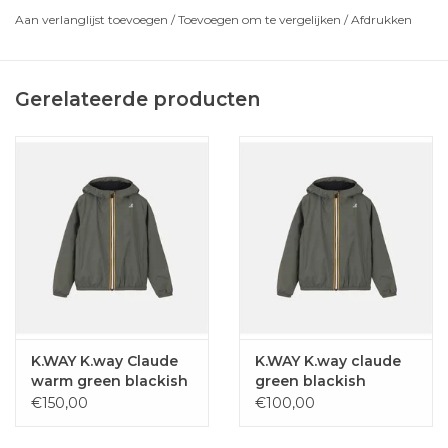
Thermisch verzegelde naden
Aan verlanglijst toevoegen
/
Toevoegen om te vergelijken
/
Afdrukken
Zomer seizoen
Gerelateerde producten
K.WAY K.way Claude
K.WAY K.way claude
warm green blackish
green blackish
€150,00
€100,00