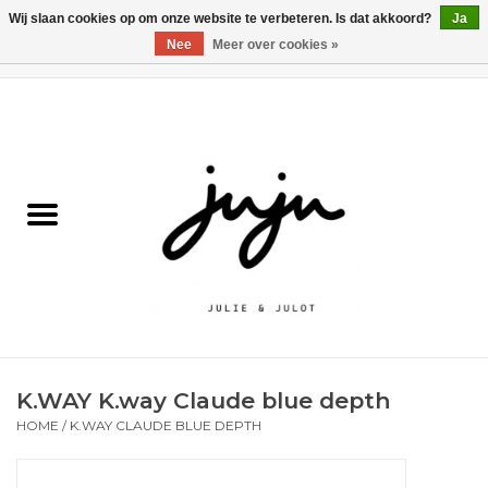
Wij slaan cookies op om onze website te verbeteren. Is dat akkoord?
Ja
Nee
Meer over cookies »
0 Artikelen - €0,00
Home
Solden
Kledij jongens
Kledij meisjes
naar school
K.WAY K.way Claude blue depth
Schoenen
HOME
/
K.WAY CLAUDE BLUE DEPTH
Accessoires