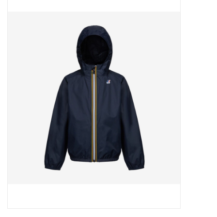
Outlet
Cadeautips
Cadeaubonnen