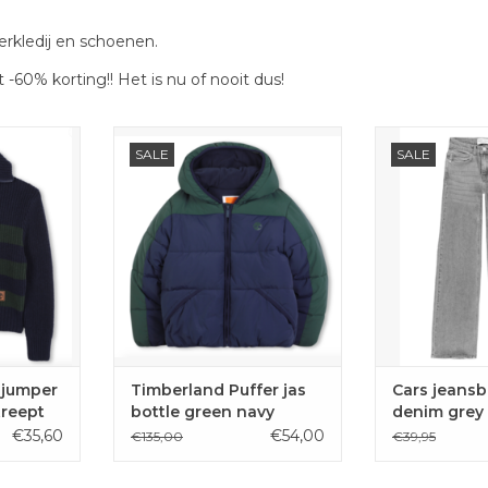
erkledij en schoenen.
 -60% korting!! Het is nu of nooit dus!
 pull van
Warme winterjas in
De Yara jeans
SALE
SALE
te rits.
donkerblauw en groen met
Jeans is dé id
elastiek onderaan en aan de
hippe kinder
AAN
mouwen van Timberland.
EN
TOEVOE
TOEVOEGEN AAN
WINKE
WINKELWAGEN
 jumper
Timberland Puffer jas
Cars jeansb
treept
bottle green navy
denim grey
€35,60
€54,00
€135,00
€39,95