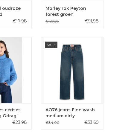
l oudroze
Morley rok Peyton
d
forest groen
€17,98
€51,98
€129,95
n Le Temps des
De Finn is een losvallende
SALE
korte wijde pull
jeansbroek van AO76 in een
 een hele zachte
medium jeanskleur.
of.
TOEVOEGEN AAN
GEN AAN
WINKELWAGEN
LWAGEN
s cérises
AO76 jeans Finn wash
ag Odragi
medium dirty
€23,98
€33,60
€84,00