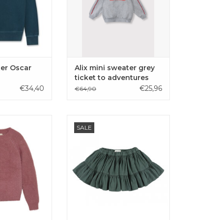
er Oscar
Alix mini sweater grey
ticket to adventures
€34,40
€25,96
€64,90
pull van Creamie
Zachte groene rok met strepen
SALE
aadje verweven.
van Morley voor kleine meisjes.
 niet.
TOEVOEGEN AAN
GEN AAN
WINKELWAGEN
LWAGEN