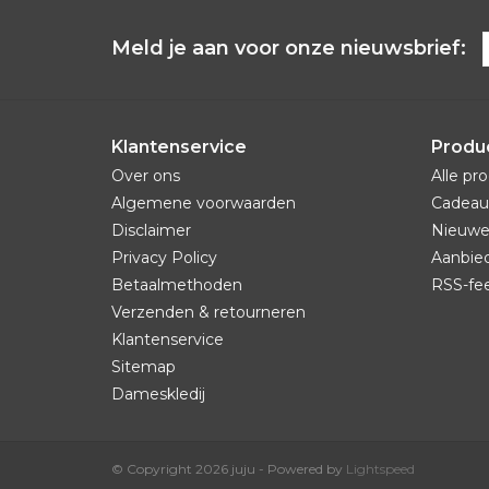
Meld je aan voor onze nieuwsbrief:
Klantenservice
Produ
Over ons
Alle pr
Algemene voorwaarden
Cadeau
Disclaimer
Nieuwe
Privacy Policy
Aanbie
Betaalmethoden
RSS-fe
Verzenden & retourneren
Klantenservice
Sitemap
Dameskledij
© Copyright 2026 juju - Powered by
Lightspeed