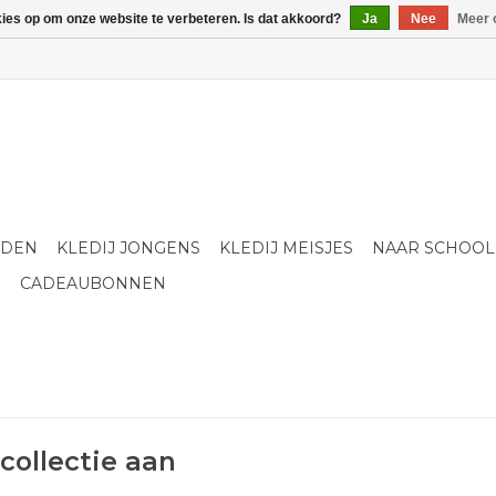
kies op om onze website te verbeteren. Is dat akkoord?
Ja
Nee
Meer 
LDEN
KLEDIJ JONGENS
KLEDIJ MEISJES
NAAR SCHOOL
S
CADEAUBONNEN
collectie aan