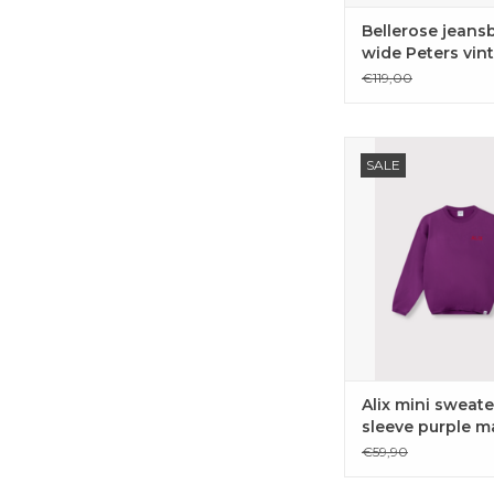
Bellerose jeans
wide Peters vi
blue
€119,00
Coole paarse sweate
SALE
Mini met rode bul
mouwen.
TOEVOEGEN 
WINKELWAG
Alix mini sweate
sleeve purple m
€59,90