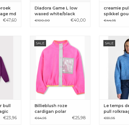
broek
Diadora Game L low
creamie pul
ntage md
waxed white/black
spikkel gou
€47,60
€40,00
€100,00
€44,95
r van Alix
Roze cardigan met drukknopen
De Odragi va
SALE
SALE
ls op de
en borstzak met zilveren
Cérises is een 
pailletten van Billieblush.
met rolkraag in
st
AAN
TOEVOEGEN AAN
EN
WINKELWAGEN
TOEVOE
WINKE
r bull
Billieblush roze
Le temps de
agic
cardigan polar
pull rolkra
blue
€23,96
€25,98
€64,95
€59,95