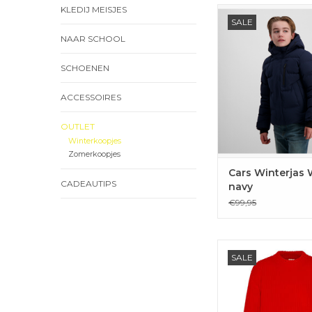
KLEDIJ MEISJES
Winterjas Wickam i
SALE
Cars.
NAAR SCHOOL
TOEVOEGEN 
WINKELWAG
SCHOENEN
ACCESSOIRES
OUTLET
Winterkoopjes
Zomerkoopjes
Cars Winterjas
CADEAUTIPS
navy
€99,95
Fluo rode pull va
SALE
TOEVOEGEN 
WINKELWAG