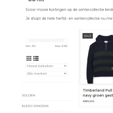
Scoor mooie kortingen op de wintercollectie kind
Je shopt de hele herfst- en wintercollectie nu met
Katoenen gestreepte
SALE
Timberland met kor
TOEVOEGEN 
Min: €
0
Max: €
150
WINKELWAG
Timberland Pull
navy groen ges
SOLDEN
€89,00
KLEDIJ JONGENS