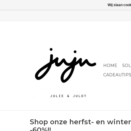
Wij slaan coo
HOME
SO
CADEAUTIP
Shop onze herfst- en winter
-60%!!