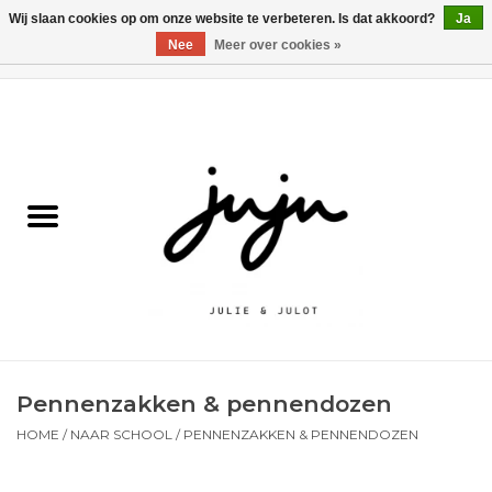
Wij slaan cookies op om onze website te verbeteren. Is dat akkoord?
Ja
Nee
Meer over cookies »
0 Artikelen - €0,00
Home
Solden
Kledij jongens
Kledij meisjes
naar school
Pennenzakken & pennendozen
Schoenen
HOME
/
NAAR SCHOOL
/
PENNENZAKKEN & PENNENDOZEN
Accessoires