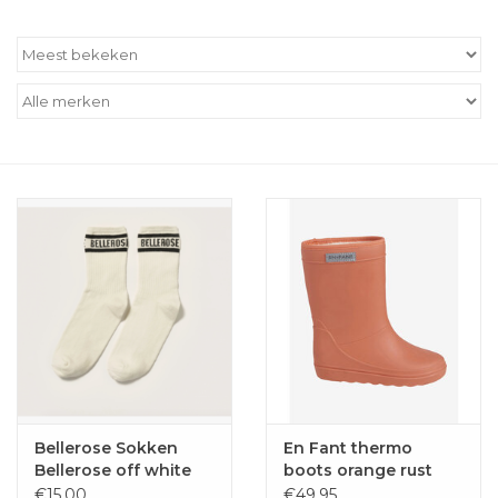
Outlet
Cadeautips
Cadeaubonnen
Bellerose Sokken
En Fant thermo
Bellerose off white
boots orange rust
€15,00
€49,95