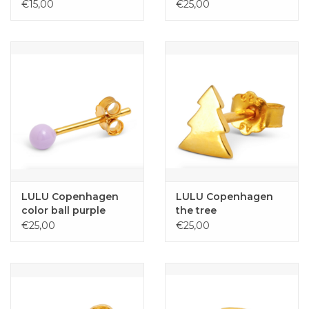
METTE paars one
€15,00
€25,00
size
LULU Copenhagen
LULU Copenhagen
color ball purple
the tree
€25,00
€25,00