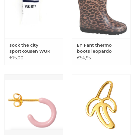
sock the city
En Fant thermo
sportkousen WUK
boots leopardo
EST? wit
€15,00
€54,95