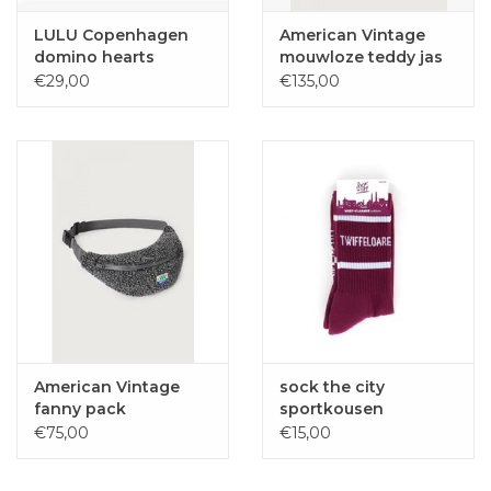
LULU Copenhagen
American Vintage
domino hearts
mouwloze teddy jas
hoktown bordeaux
€29,00
€135,00
American Vintage
sock the city
fanny pack
sportkousen
hometown
TWIFFELOARE
€75,00
€15,00
anthracite
Bordeaux one size