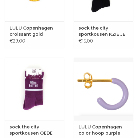
LULU Copenhagen
sock the city
croissant gold
sportkousen KZIE JE
GEIRN zwart
€29,00
€15,00
sock the city
LULU Copenhagen
sportkousen OEDE
color hoop purple