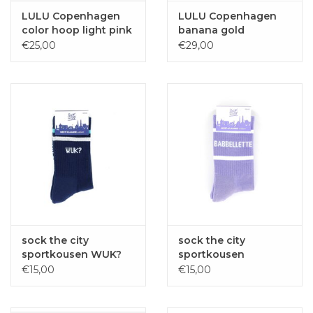
LULU Copenhagen
LULU Copenhagen
color hoop light pink
banana gold
€25,00
€29,00
sock the city
sock the city
sportkousen WUK?
sportkousen
marine
BABBELLETTE paars
€15,00
€15,00
one size