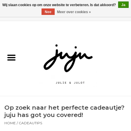
Wij slaan cookies op om onze website te verbeteren. Is dat akkoord?
Ja
Nee
Meer over cookies »
0 Artikelen - €0,00
Home
Solden
Kledij jongens
Kledij meisjes
naar school
Op zoek naar het perfecte cadeautje?
Schoenen
juju has got you covered!
HOME
/
CADEAUTIPS
Accessoires