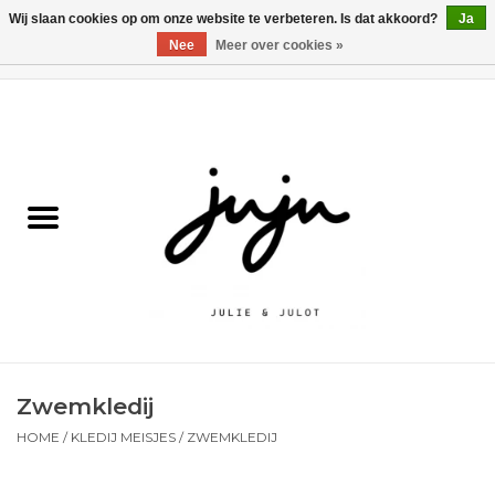
Wij slaan cookies op om onze website te verbeteren. Is dat akkoord?
Ja
Nee
Meer over cookies »
0 Artikelen - €0,00
Home
Solden
Kledij jongens
Kledij meisjes
naar school
Zwemkledij
Schoenen
HOME
/
KLEDIJ MEISJES
/
ZWEMKLEDIJ
Accessoires