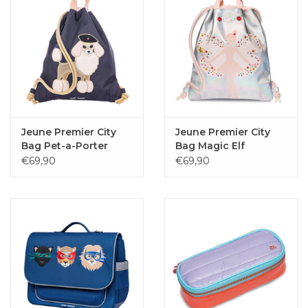
Jeune Premier City
Jeune Premier City
Bag Pet-a-Porter
Bag Magic Elf
€69,90
€69,90