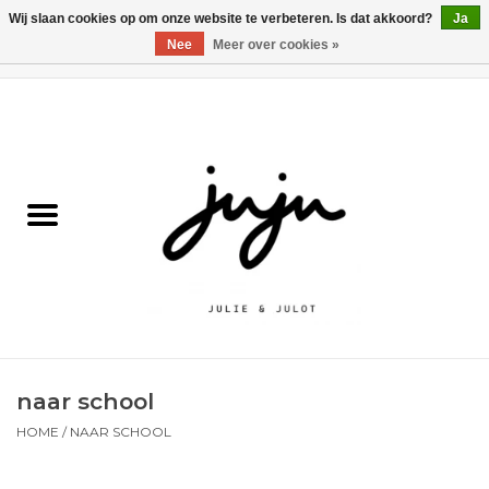
Wij slaan cookies op om onze website te verbeteren. Is dat akkoord?
Ja
Nee
Meer over cookies »
0 Artikelen - €0,00
Home
Solden
Kledij jongens
Kledij meisjes
naar school
naar school
Schoenen
HOME
/
NAAR SCHOOL
Accessoires