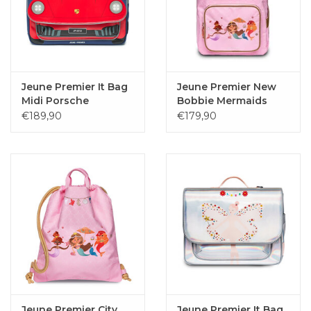
Jeune Premier It Bag
Jeune Premier New
Midi Porsche
Bobbie Mermaids
€189,90
€179,90
Jeune Premier City
Jeune Premier It Bag