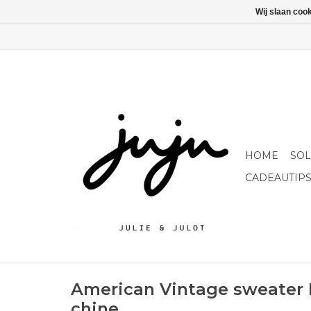
Wij slaan coo
HOME
SO
CADEAUTIP
American Vintage sweater E
chine