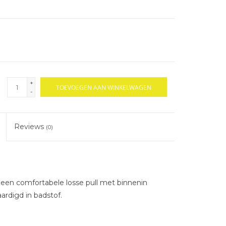
+
TOEVOEGEN AAN WINKELWAGEN
-
Reviews
(0)
een comfortabele losse pull met binnenin
ardigd in badstof.