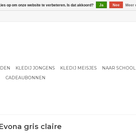
kies op om onze website te verbeteren. Is dat akkoord?
Ja
Nee
Meer 
LDEN
KLEDIJ JONGENS
KLEDIJ MEISJES
NAAR SCHOOL
S
CADEAUBONNEN
vona gris claire