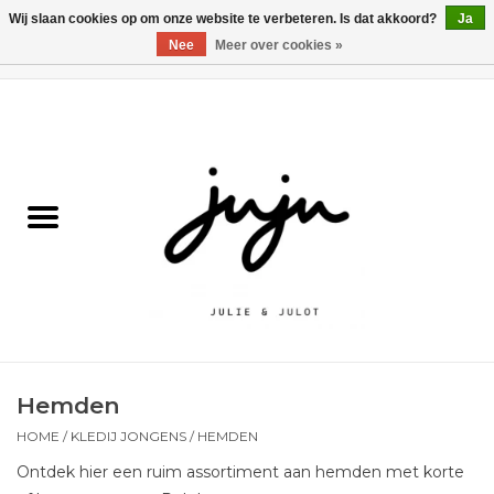
Wij slaan cookies op om onze website te verbeteren. Is dat akkoord?
Ja
Nee
Meer over cookies »
0 Artikelen - €0,00
Home
Solden
Kledij jongens
Kledij meisjes
naar school
Hemden
Schoenen
HOME
/
KLEDIJ JONGENS
/
HEMDEN
Ontdek hier een ruim assortiment aan hemden met korte
Accessoires