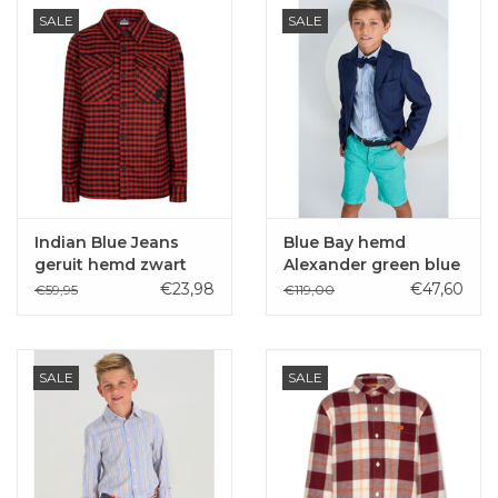
SALE
SALE
Indian Blue Jeans
Blue Bay hemd
geruit hemd zwart
Alexander green blue
rood
€23,98
€47,60
€59,95
€119,00
SALE
SALE