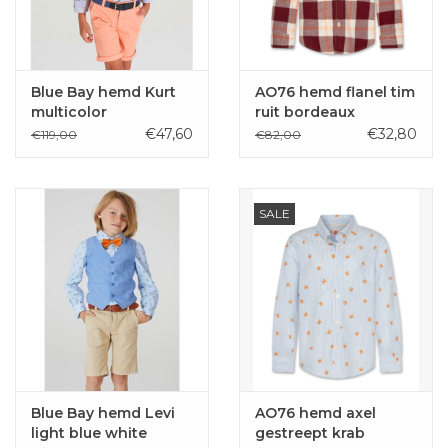
Blue Bay hemd Kurt
AO76 hemd flanel tim
multicolor
ruit bordeaux
€47,60
€32,80
€119,00
€82,00
SALE
Blue Bay hemd Levi
AO76 hemd axel
light blue white
gestreept krab