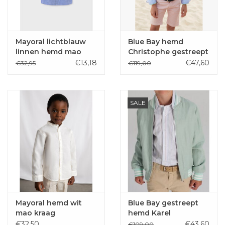
Mayoral lichtblauw
Blue Bay hemd
linnen hemd mao
Christophe gestreept
kaketoe
€13,18
€47,60
€32,95
€119,00
SALE
Mayoral hemd wit
Blue Bay gestreept
mao kraag
hemd Karel
€32,50
€43,60
€109,00