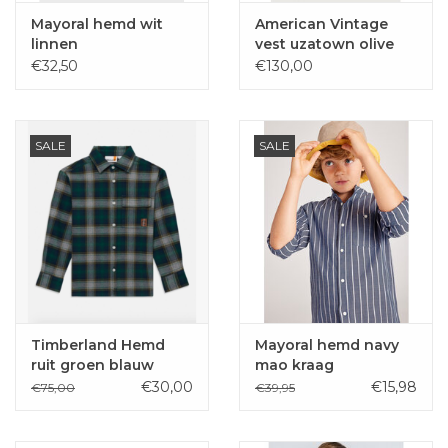
Mayoral hemd wit
American Vintage
linnen
vest uzatown olive
€32,50
€130,00
SALE
SALE
Timberland Hemd
Mayoral hemd navy
ruit groen blauw
mao kraag
€30,00
€15,98
€75,00
€39,95