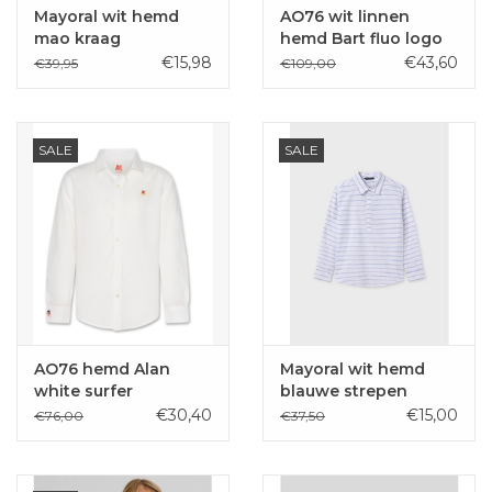
Mayoral wit hemd
AO76 wit linnen
mao kraag
hemd Bart fluo logo
€15,98
€43,60
€39,95
€109,00
SALE
SALE
AO76 hemd Alan
Mayoral wit hemd
white surfer
blauwe strepen
€30,40
€15,00
€76,00
€37,50