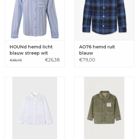
HOUNd hemd licht
AO76 hemd ruit
blauw streep wit
blauw
€26,38
€79,00
€65,95