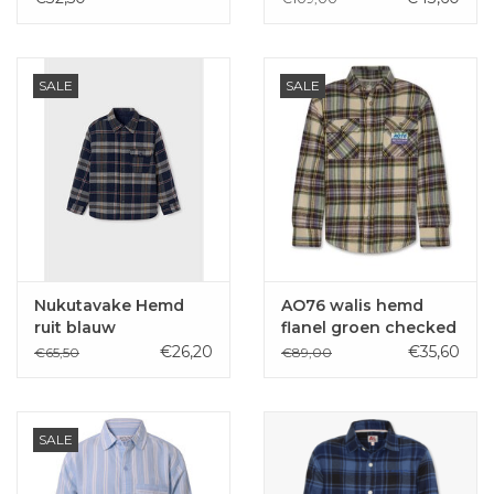
SALE
SALE
Nukutavake Hemd
AO76 walis hemd
ruit blauw
flanel groen checked
omkeerbaar
€26,20
€35,60
€65,50
€89,00
SALE