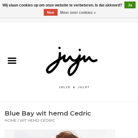
Wij slaan cookies op om onze website te verbeteren. Is dat akkoord?
Ja
Nee
Meer over cookies »
0 Artikelen - €0,00
Home
Solden
Kledij jongens
Kledij meisjes
naar school
Blue Bay wit hemd Cedric
Schoenen
HOME
/
WIT HEMD CEDRIC
Accessoires