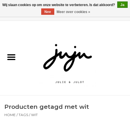
Wij slaan cookies op om onze website te verbeteren. Is dat akkoord?
Ja
Nee
Meer over cookies »
0 Artikelen - €0,00
Home
Solden
Kledij jongens
Kledij meisjes
naar school
Producten getagd met wit
Schoenen
HOME
/
TAGS
/
WIT
Accessoires