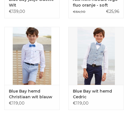
Wit
fluo oranje - soft
white
€139,00
€25,96
€64,90
Blue Bay hemd
Blue Bay wit hemd
Christiaan wit blauw
Cedric
etnic
€119,00
€119,00