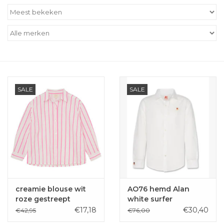
Outlet
Cadeautips
Cadeaubonnen
SALE
SALE
creamie blouse wit
AO76 hemd Alan
roze gestreept
white surfer
€17,18
€30,40
€42,95
€76,00