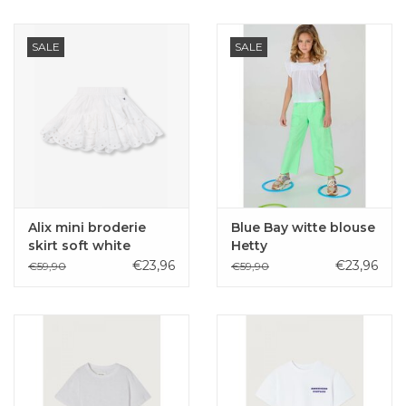
SALE
SALE
Alix mini broderie
Blue Bay witte blouse
skirt soft white
Hetty
€23,96
€23,96
€59,90
€59,90