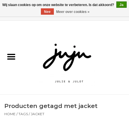
Wij slaan cookies op om onze website te verbeteren. Is dat akkoord?
Ja
Nee
Meer over cookies »
0 Artikelen - €0,00
Home
Solden
Kledij jongens
Kledij meisjes
naar school
Producten getagd met jacket
Schoenen
HOME
/
TAGS
/
JACKET
Accessoires