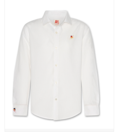
Outlet
Cadeautips
Cadeaubonnen