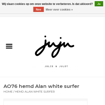
Wij slaan cookies op om onze website te verbeteren. Is dat akkoord?
Ja
Nee
Meer over cookies »
0 Artikelen - €0,00
Home
Solden
Kledij jongens
Kledij meisjes
naar school
AO76 hemd Alan white surfer
Schoenen
HOME
/
HEMD ALAN WHITE SURFER
Accessoires