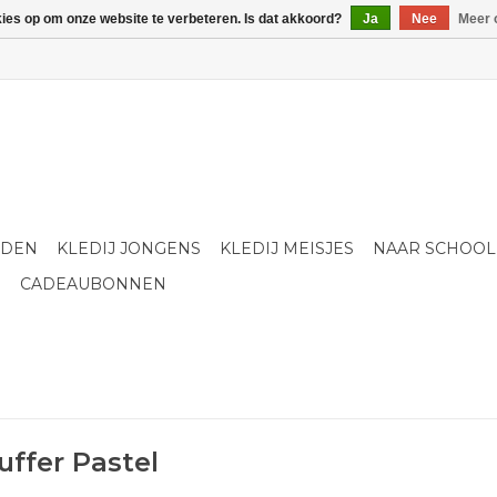
kies op om onze website te verbeteren. Is dat akkoord?
Ja
Nee
Meer 
LDEN
KLEDIJ JONGENS
KLEDIJ MEISJES
NAAR SCHOOL
S
CADEAUBONNEN
uffer Pastel