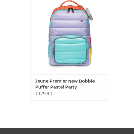
tofste boekentas van het Belgische merk
Jeune Premier. Shop bij kinder- en
tienerwinkel juju in Oostkamp.
TOEVOEGEN AAN WINKELWAGEN
Jeune Premier new Bobbie
Puffer Pastel Party
€179,90