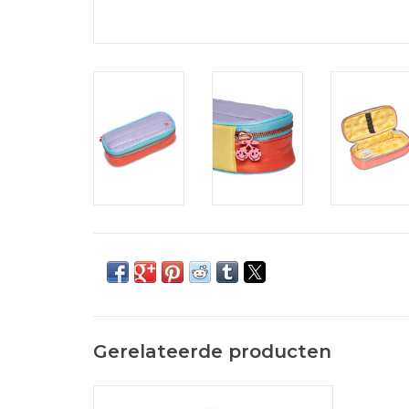
Gerelateerde producten
Coole new bobbie puffer pastel party, de