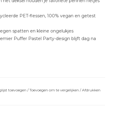
in het deksel houden je favoriete pennen netjes
ycleerde PET-flessen, 100% vegan en getest
egen spatten en kleine ongelukjes
emier Puffer Pastel Party-design blijft dag na
lijst toevoegen
/
Toevoegen om te vergelijken
/
Afdrukken