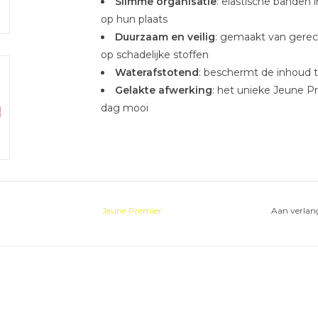
Slimme organisatie
: elastische banden 
op hun plaats
Duurzaam en veilig
: gemaakt van gerec
op schadelijke stoffen
Waterafstotend
: beschermt de inhoud t
Gelakte afwerking
: het unieke Jeune Pr
dag mooi
Jeune Premier
Aan verlang