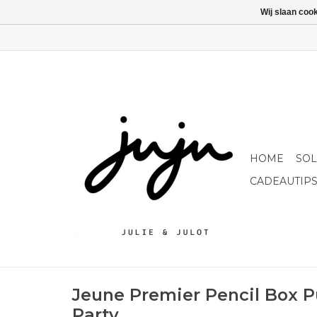
Wij slaan coo
HOME
SO
CADEAUTIP
Jeune Premier Pencil Box P
Party