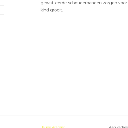
gewatteerde schouderbanden zorgen voor ee
kind groeit.
Jeune Premier
Aan verlang