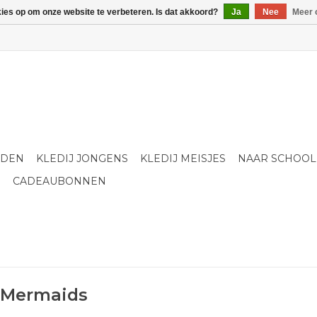
kies op om onze website te verbeteren. Is dat akkoord?
Ja
Nee
Meer 
LDEN
KLEDIJ JONGENS
KLEDIJ MEISJES
NAAR SCHOOL
S
CADEAUBONNEN
 Mermaids