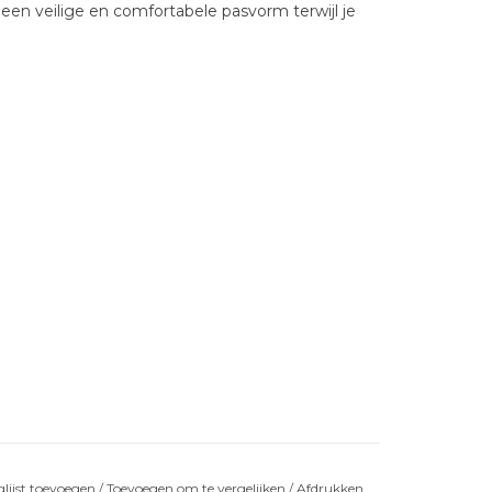
n veilige en comfortabele pasvorm terwijl je
lijst toevoegen
/
Toevoegen om te vergelijken
/
Afdrukken