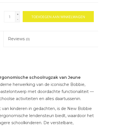
+
TOEVOEGEN AAN WINKELWAGEN
-
Reviews
(0)
rgonomische schoolrugzak van Jeune
erne herwerking van de iconische Bobbie,
astelontwerp met doordachte functionaliteit —
oolse activiteiten en alles daartussenin.
van kinderen in gedachten, is de New Bobbie
 ergonomische lendensteun biedt, waardoor het
agere schoolkinderen. De verstelbare,