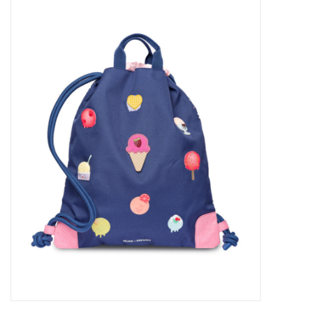
Outlet
Cadeautips
Cadeaubonnen