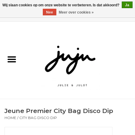
Wij slaan cookies op om onze website te verbeteren. Is dat akkoord?
Ja
Nee
Meer over cookies »
0 Artikelen - €0,00
Home
Solden
Kledij jongens
Kledij meisjes
naar school
Jeune Premier City Bag Disco Dip
Schoenen
HOME
/
CITY BAG DISCO DIP
Accessoires