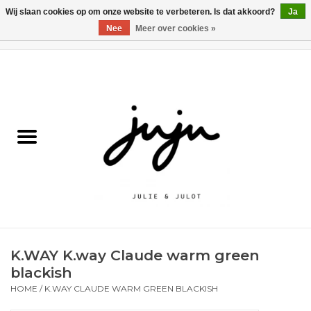
Wij slaan cookies op om onze website te verbeteren. Is dat akkoord?
Ja
Nee
Meer over cookies »
0 Artikelen - €0,00
Home
Solden
Kledij jongens
Kledij meisjes
naar school
K.WAY K.way Claude warm green
Schoenen
blackish
HOME
/
K.WAY CLAUDE WARM GREEN BLACKISH
Accessoires