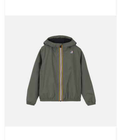
Outlet
Cadeautips
Cadeaubonnen