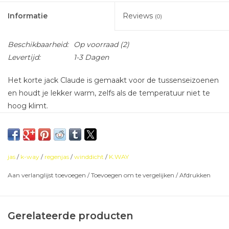
Informatie
Reviews
(0)
Beschikbaarheid:
Op voorraad
(2)
Levertijd:
1-3 Dagen
Het korte jack Claude is gemaakt voor de tussenseizoenen
en houdt je lekker warm, zelfs als de temperatuur niet te
hoog klimt.
unisex jassen, goed voor zowel jongens als meisjes.
Waterdicht
Windbreaker
jas
/
k-way
/
regenjas
/
winddicht
/
K.WAY
Normale pasvorm
Aan verlanglijst toevoegen
/
Toevoegen om te vergelijken
/
Afdrukken
Scheurbestendig
Kap
Packable
Gerelateerde producten
Mid seizoen