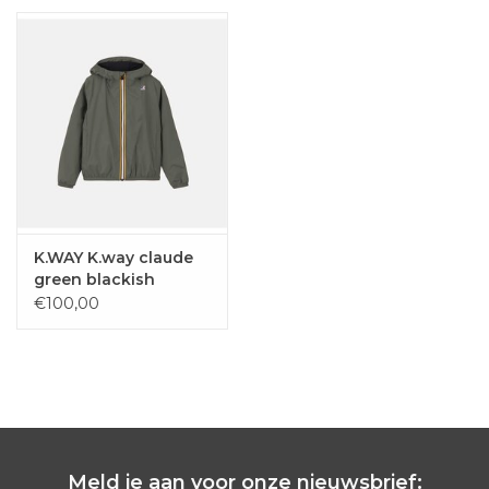
K.WAY K.way claude
green blackish
€100,00
Meld je aan voor onze nieuwsbrief: