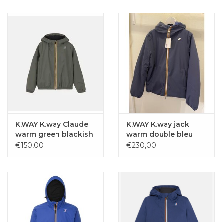
K.WAY K.way Claude
K.WAY K.way jack
warm green blackish
warm double bleu
dept
€150,00
€230,00