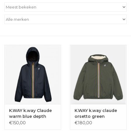
Outlet
Cadeautips
Cadeaubonnen
K.WAY k.way Claude
K.WAY k.way claude
warm blue depth
orsetto green
blackish
€150,00
€180,00