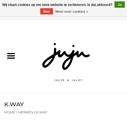
Wij slaan cookies op om onze website te verbeteren. Is dat akkoord?
Ja
Nee
Meer over cookies »
0 Artikelen - €0,00
Home
Solden
Kledij jongens
Kledij meisjes
naar school
K.WAY
Schoenen
HOME
/
MERKEN
/
K.WAY
Accessoires