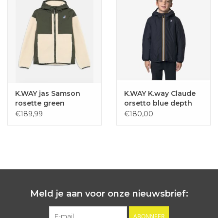
K.WAY jas Samson
K.WAY K.way Claude
rosette green
orsetto blue depth
blackish / ecru
€189,99
€180,00
Meld je aan voor onze nieuwsbrief:
ABONNEER