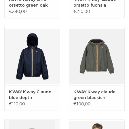
orsetto green oak
orsetto fuchsia
magenta
€280,00
€210,00
K.WAY K.way Claude
K.WAY K.way claude
blue depth
green blackish
€110,00
€100,00