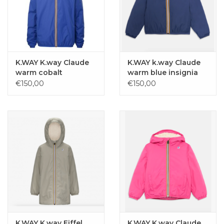
K.WAY K.way Claude
K.WAY k.way Claude
warm cobalt
warm blue insignia
€150,00
€150,00
K.WAY K.way Eiffel
K.WAY K.way Claude