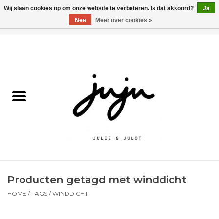
Wij slaan cookies op om onze website te verbeteren. Is dat akkoord?
Ja
Nee
Meer over cookies »
0 Artikelen - €0,00
Home
Solden
Kledij jongens
Kledij meisjes
naar school
Producten getagd met winddicht
Schoenen
HOME
/
TAGS
/
WINDDICHT
Accessoires