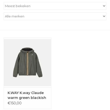
Outlet
Cadeautips
Cadeaubonnen
K.WAY K.way Claude
warm green blackish
€150,00