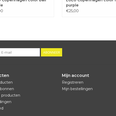
le
purple
00
€25,00
ABONNEER
cten
Mijn account
oducten
Registreren
bonnen
Mijn bestellingen
 producten
dingen
ed