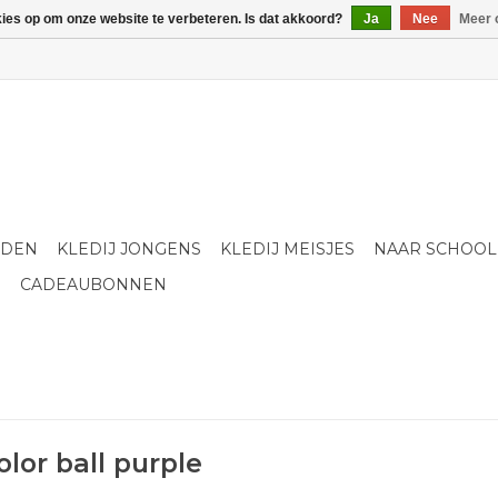
kies op om onze website te verbeteren. Is dat akkoord?
Ja
Nee
Meer 
LDEN
KLEDIJ JONGENS
KLEDIJ MEISJES
NAAR SCHOOL
S
CADEAUBONNEN
or ball purple