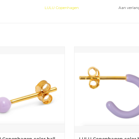
LULU Copenhagen
Aan verlang
at kleur toe aan je outfit met dit
Voeg wat kleur toe aan je outfit 
e bolletje van Lulu Copenhagen.
paarse ringetje van Lulu Copen
VOEGEN AAN WINKELWAGEN
TOEVOEGEN AAN WINKELW
 Copenhagen color ball
LULU Copenhagen color 