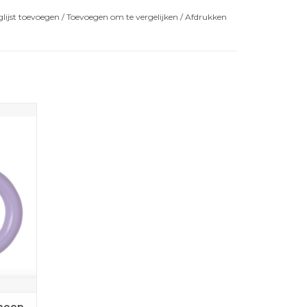
lijst toevoegen
/
Toevoegen om te vergelijken
/
Afdrukken
met dit
hagen
AGEN
hoop