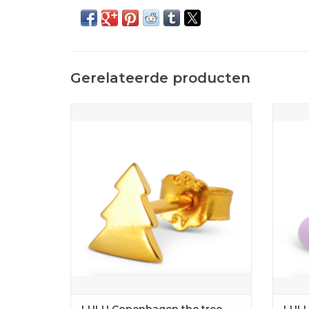
Gerelateerde producten
Draag tijdens de kerstdagen een schattig
Voeg w
statement.
paars
TOEVOEGEN AAN WINKELWAGEN
TOE
LULU Copenhagen the tree
LULU