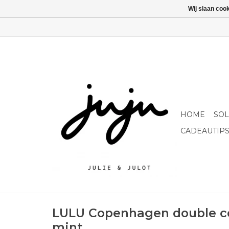
Wij slaan coo
HOME
SO
CADEAUTIP
LULU Copenhagen double col
mint