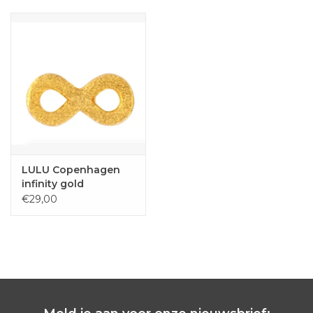
nikkelvrij
Let op, deze oorring wordt apart verkocht en niet als paar.
De oorbel wordt verpakt in een mooi klein kenmerkend
geschenkdoosje.
LULU Copenhagen
infinity gold
€29,00