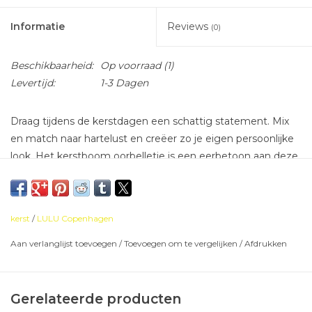
Informatie
Reviews
(0)
Beschikbaarheid:
Op voorraad
(1)
Levertijd:
1-3 Dagen
Draag tijdens de kerstdagen een schattig statement. Mix
en match naar hartelust en creëer zo je eigen persoonlijke
look. Het kerstboom oorbelletje is een eerbetoon aan deze
magische tijd van het jaar waar we zo van houden. De Tree
is elegant en eigenzinnig door het gepolijste hoogglans
oppervlak. Dit kerstoorbelletje is tevens een leuk geschenk
kerst
/
LULU Copenhagen
voor de gastvrouw!
Aan verlanglijst toevoegen
/
Toevoegen om te vergelijken
/
Afdrukken
messing verguld met 18k goud
Gerelateerde producten
emaille