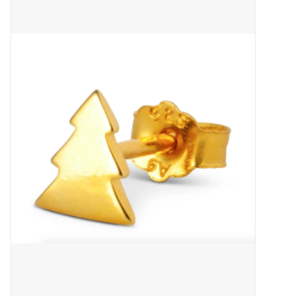
Outlet
Cadeautips
Cadeaubonnen