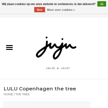
Wij slaan cookies op om onze website te verbeteren. Is dat akkoord?
Ja
Nee
Meer over cookies »
0 Artikelen - €0,00
Home
Solden
Kledij jongens
Kledij meisjes
naar school
LULU Copenhagen the tree
Schoenen
HOME
/
THE TREE
Accessoires