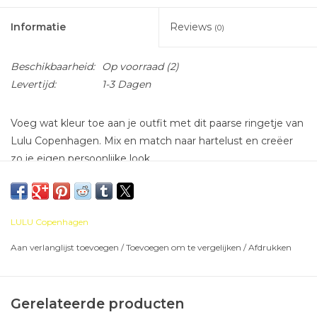
Informatie
Reviews
(0)
Beschikbaarheid:
Op voorraad
(2)
Levertijd:
1-3 Dagen
Voeg wat kleur toe aan je outfit met dit paarse ringetje van
Lulu Copenhagen. Mix en match naar hartelust en creëer
zo je eigen persoonlijke look.
diameter 1 cm
LULU Copenhagen
messing verguld met 18k goud
Aan verlanglijst toevoegen
/
Toevoegen om te vergelijken
/
Afdrukken
emaille
nikkelvrij
Gerelateerde producten
Let op, deze oorring wordt apart verkocht en niet als paar.