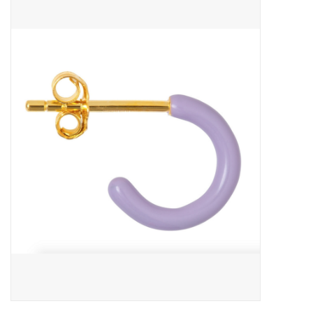
Outlet
Cadeautips
Cadeaubonnen