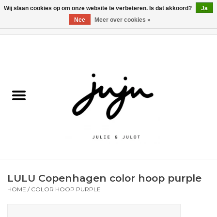
Wij slaan cookies op om onze website te verbeteren. Is dat akkoord?
Ja
Nee
Meer over cookies »
0 Artikelen - €0,00
Home
Solden
Kledij jongens
Kledij meisjes
naar school
LULU Copenhagen color hoop purple
Schoenen
HOME
/
COLOR HOOP PURPLE
Accessoires