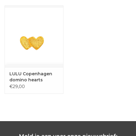
De oorbel wordt verpakt in een mooi klein kenmerkend
geschenkdoosje.
LULU Copenhagen
domino hearts
€29,00