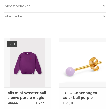
Outlet
Cadeautips
Cadeaubonnen
SALE
Alix mini sweater bull
LULU Copenhagen
sleeve purple magic
color ball purple
€23,96
€25,00
€59,90