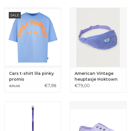
SALE
Cars t-shirt lila pinky
American Vintage
promis
heuptasje Hoktown
Provence
€7,98
€79,00
€19,95