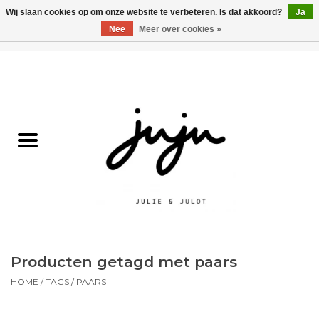
Wij slaan cookies op om onze website te verbeteren. Is dat akkoord?
Ja
Nee
Meer over cookies »
0 Artikelen - €0,00
Home
Solden
Kledij jongens
Kledij meisjes
naar school
Producten getagd met paars
Schoenen
HOME
/
TAGS
/
PAARS
Accessoires