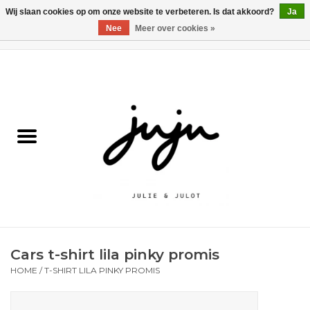
Wij slaan cookies op om onze website te verbeteren. Is dat akkoord?
Ja
Nee
Meer over cookies »
0 Artikelen - €0,00
Home
Solden
Kledij jongens
Kledij meisjes
naar school
Cars t-shirt lila pinky promis
Schoenen
HOME
/
T-SHIRT LILA PINKY PROMIS
Accessoires