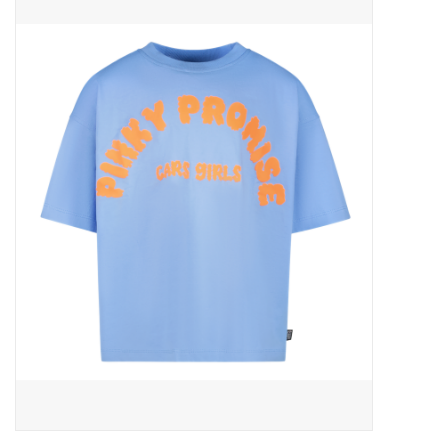
Outlet
Cadeautips
Cadeaubonnen