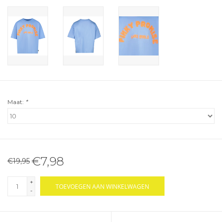
Maat:
*
€7,98
€19,95
+
TOEVOEGEN AAN WINKELWAGEN
-