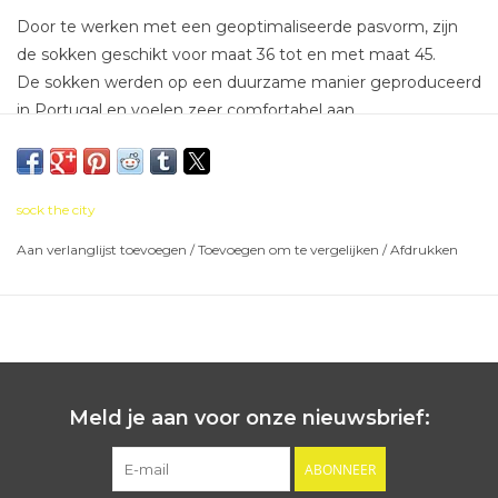
Door te werken met een geoptimaliseerde pasvorm, zijn
de sokken geschikt voor maat 36 tot en met maat 45.
De sokken werden op een duurzame manier geproduceerd
in Portugal en voelen zeer comfortabel aan.
90% katoen / 6% polyamide / 4% spandex
Max. 40° wassen / droogkast beter vermijden
Verstevigd voetbed in full terry
sock the city
Aan verlanglijst toevoegen
/
Toevoegen om te vergelijken
/
Afdrukken
Meld je aan voor onze nieuwsbrief:
ABONNEER