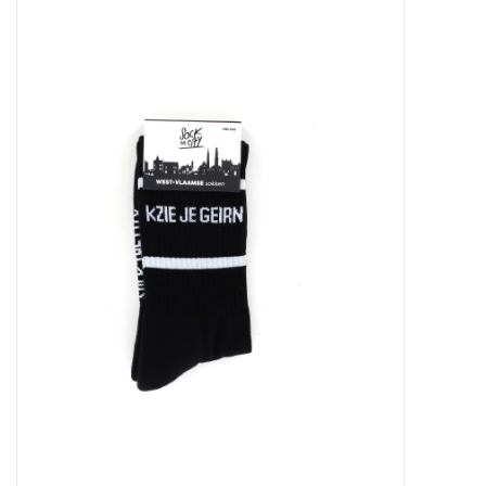
Outlet
Cadeautips
Cadeaubonnen