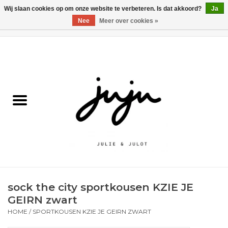
Wij slaan cookies op om onze website te verbeteren. Is dat akkoord?
Ja
Nee
Meer over cookies »
0 Artikelen - €0,00
Home
Solden
Kledij jongens
Kledij meisjes
naar school
sock the city sportkousen KZIE JE
Schoenen
GEIRN zwart
HOME
/
SPORTKOUSEN KZIE JE GEIRN ZWART
Accessoires