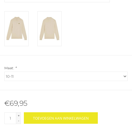
Maat:
*
€69,95
+
TOEVOEGEN AAN WINKELWAGEN
-