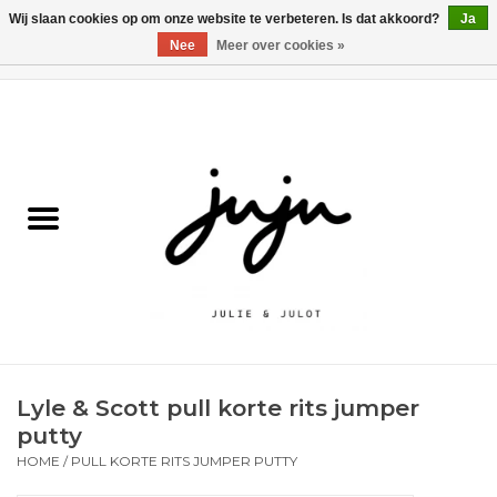
Wij slaan cookies op om onze website te verbeteren. Is dat akkoord?
Ja
Nee
Meer over cookies »
0 Artikelen - €0,00
Home
Solden
Kledij jongens
Kledij meisjes
naar school
Lyle & Scott pull korte rits jumper
Schoenen
putty
HOME
/
PULL KORTE RITS JUMPER PUTTY
Accessoires