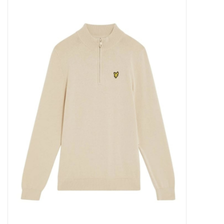
Outlet
Cadeautips
Cadeaubonnen