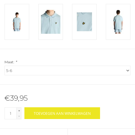
Maat:
*
€39,95
+
TOEVOEGEN AAN WINKELWAGEN
-