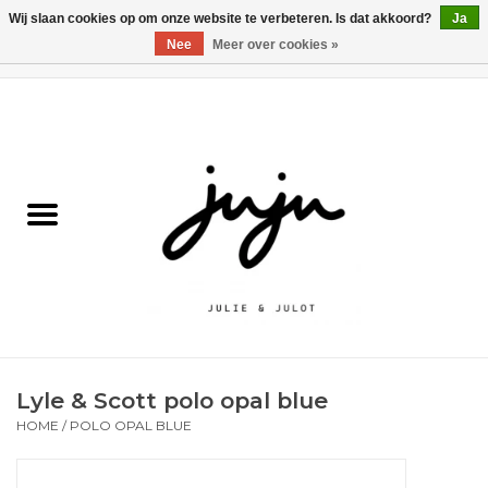
Wij slaan cookies op om onze website te verbeteren. Is dat akkoord?
Ja
Nee
Meer over cookies »
0 Artikelen - €0,00
Home
Solden
Kledij jongens
Kledij meisjes
naar school
Lyle & Scott polo opal blue
Schoenen
HOME
/
POLO OPAL BLUE
Accessoires