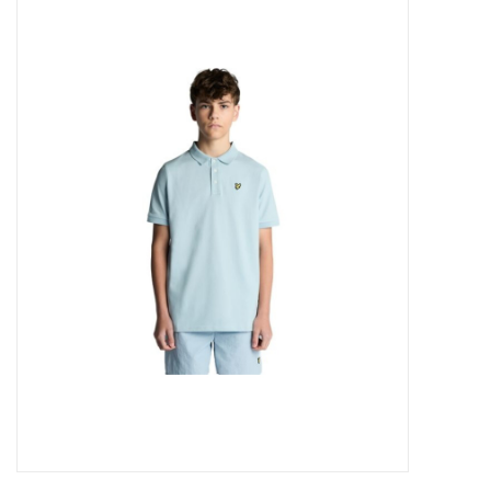
Outlet
Cadeautips
Cadeaubonnen