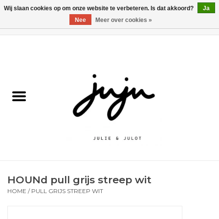
Wij slaan cookies op om onze website te verbeteren. Is dat akkoord?
Ja
Nee
Meer over cookies »
0 Artikelen - €0,00
Home
Solden
Kledij jongens
Kledij meisjes
naar school
HOUNd pull grijs streep wit
Schoenen
HOME
/
PULL GRIJS STREEP WIT
Accessoires