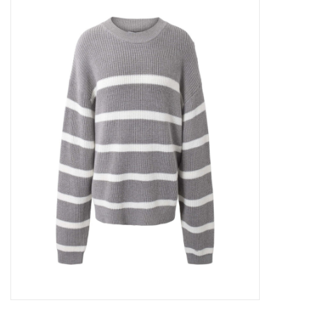
Outlet
Cadeautips
Cadeaubonnen