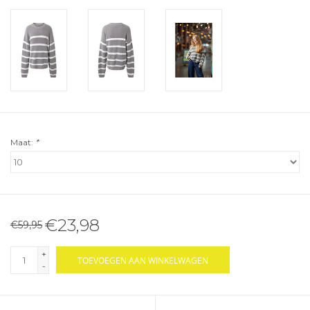
Maat:
*
€23,98
€59,95
+
TOEVOEGEN AAN WINKELWAGEN
-