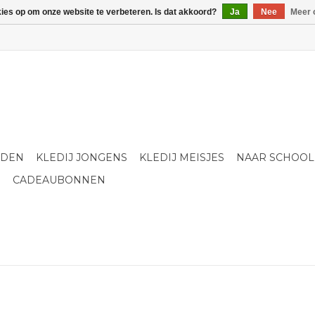
kies op om onze website te verbeteren. Is dat akkoord?
Ja
Nee
Meer 
LDEN
KLEDIJ JONGENS
KLEDIJ MEISJES
NAAR SCHOOL
S
CADEAUBONNEN