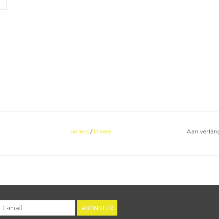
tieners
/
Please
Aan verlang
ABONNEER