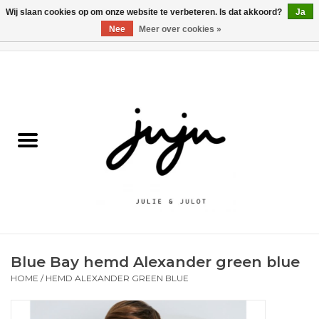
Wij slaan cookies op om onze website te verbeteren. Is dat akkoord?
Ja
Nee
Meer over cookies »
0 Artikelen - €0,00
Home
Solden
Kledij jongens
Kledij meisjes
naar school
Blue Bay hemd Alexander green blue
Schoenen
HOME
/
HEMD ALEXANDER GREEN BLUE
Accessoires