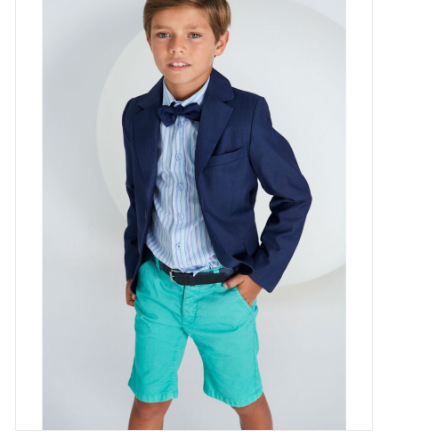
Outlet
Cadeautips
Cadeaubonnen