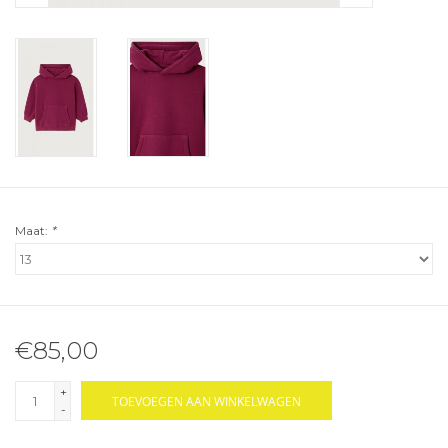
Maat:
*
€85,00
+
TOEVOEGEN AAN WINKELWAGEN
-