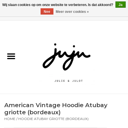
Wij slaan cookies op om onze website te verbeteren. Is dat akkoord?
Ja
Nee
Meer over cookies »
0 Artikelen - €0,00
Home
Solden
Kledij jongens
Kledij meisjes
naar school
American Vintage Hoodie Atubay
Schoenen
griotte (bordeaux)
HOME
/
HOODIE ATUBAY GRIOTTE (BORDEAUX)
Accessoires