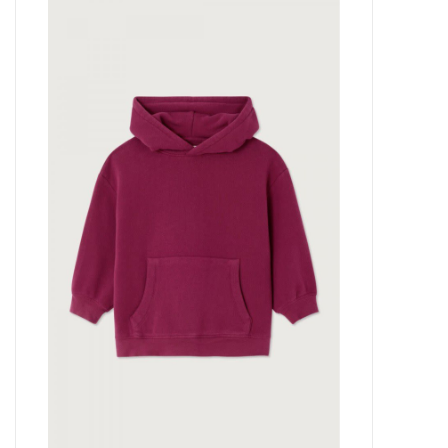
Outlet
Cadeautips
Cadeaubonnen