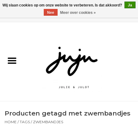
Wij slaan cookies op om onze website te verbeteren. Is dat akkoord?
Ja
Nee
Meer over cookies »
0 Artikelen - €0,00
Home
Solden
Kledij jongens
Kledij meisjes
naar school
Producten getagd met zwembandjes
Schoenen
HOME
/
TAGS
/
ZWEMBANDJES
Accessoires