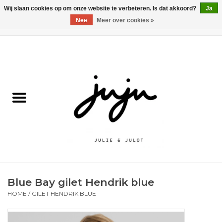
Wij slaan cookies op om onze website te verbeteren. Is dat akkoord?
Ja
Nee
Meer over cookies »
0 Artikelen - €0,00
Home
Solden
Kledij jongens
Kledij meisjes
naar school
Blue Bay gilet Hendrik blue
Schoenen
HOME
/
GILET HENDRIK BLUE
Accessoires