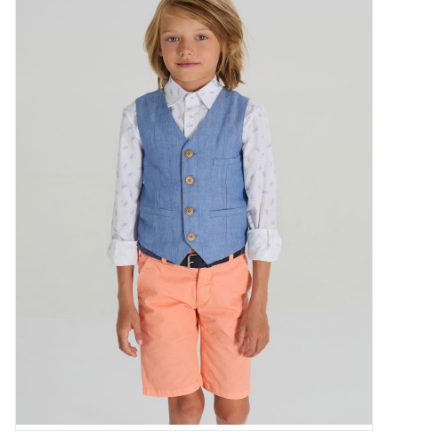
Outlet
Cadeautips
Cadeaubonnen