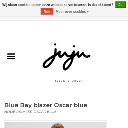
Wij slaan cookies op om onze website te verbeteren. Is dat akkoord?
Ja
Nee
Meer over cookies »
0 Artikelen - €0,00
Home
Solden
Kledij jongens
Kledij meisjes
naar school
Blue Bay blazer Oscar blue
Schoenen
HOME
/
BLAZER OSCAR BLUE
Accessoires