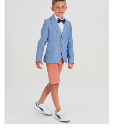
Outlet
Cadeautips
Cadeaubonnen