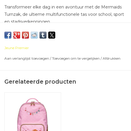
Transformeer elke dag in een avontuur met de Mermaids
Turnzak, de ultieme multifunctionele tas voor school, sport
en stadsverkenningen.
Deze veelzijdige chamelontas past zich aan de levensstijl
van je kind aan: draag hem als stijlvolle tote bag voor
uitstapjes in de stad, transformeer hem in een
Jeune Premier
comfortabele rugzak voor schooldagen of gebruik hem als
Aan verlanglijst toevoegen
/
Toevoegen om te vergelijken
/
Afdrukken
waterafstotende sporttas voor sportactiviteiten. Gemaakt
van hoogwaardige gerecycleerde materialen met een
opvallend Mermaids-design is dit de perfecte metgezel
Gerelateerde producten
voor actieve kinderen van alle leeftijden.
Waarom ouders deze tas geweldig vinden:
100% waterafstotende gerecycleerde stof: beschermt
de inhoud bij elk Europees weertype
Lichtgewicht met slechts 300 g: gemakkelijk de hele
dag te dragen door kinderen
Ruime capaciteit van 1,15 L: geschikt voor schoolspullen,