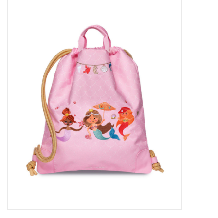
Outlet
Cadeautips
Cadeaubonnen