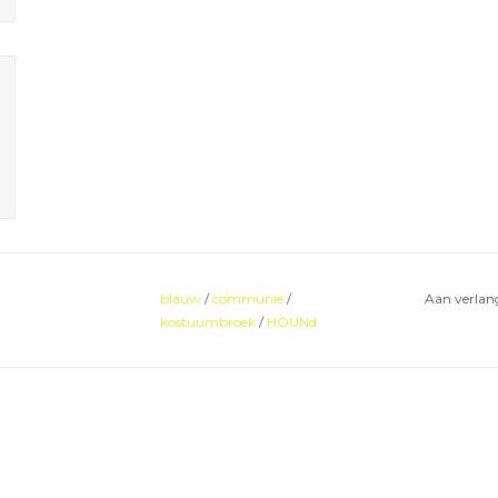
blauw
/
communie
/
Aan verlang
kostuumbroek
/
HOUNd