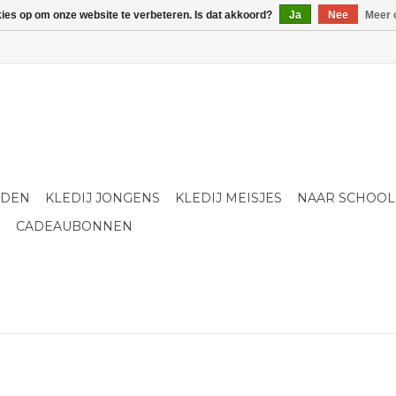
kies op om onze website te verbeteren. Is dat akkoord?
Ja
Nee
Meer 
LDEN
KLEDIJ JONGENS
KLEDIJ MEISJES
NAAR SCHOOL
S
CADEAUBONNEN