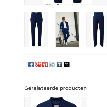
Gerelateerde producten
Blauwe blazer voor tienerjongens van
HOUNd.