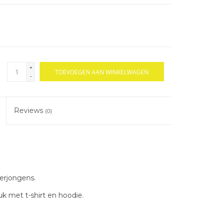
+
TOEVOEGEN AAN WINKELWAGEN
-
Reviews
(0)
erjongens.
uk met t-shirt en hoodie.