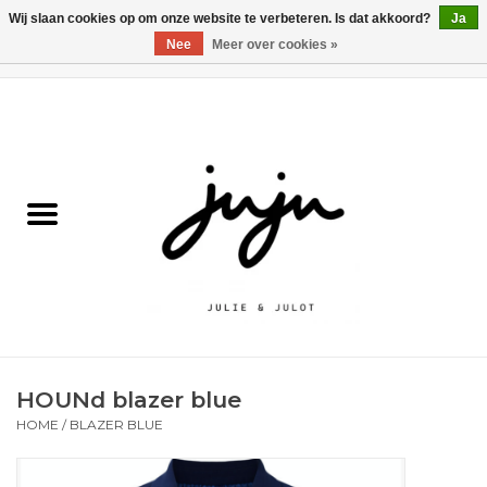
Wij slaan cookies op om onze website te verbeteren. Is dat akkoord?
Ja
Nee
Meer over cookies »
0 Artikelen - €0,00
Home
Solden
Kledij jongens
Kledij meisjes
naar school
HOUNd blazer blue
Schoenen
HOME
/
BLAZER BLUE
Accessoires