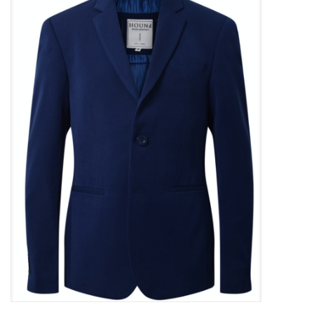
Outlet
Cadeautips
Cadeaubonnen