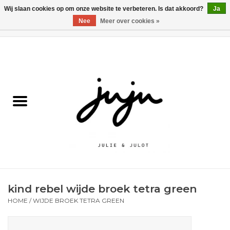
Wij slaan cookies op om onze website te verbeteren. Is dat akkoord?
Ja
Nee
Meer over cookies »
0 Artikelen - €0,00
Home
Solden
Kledij jongens
Kledij meisjes
naar school
kind rebel wijde broek tetra green
Schoenen
HOME
/
WIJDE BROEK TETRA GREEN
Accessoires