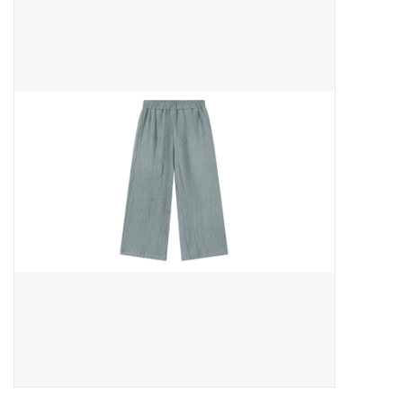
Outlet
Cadeautips
Cadeaubonnen