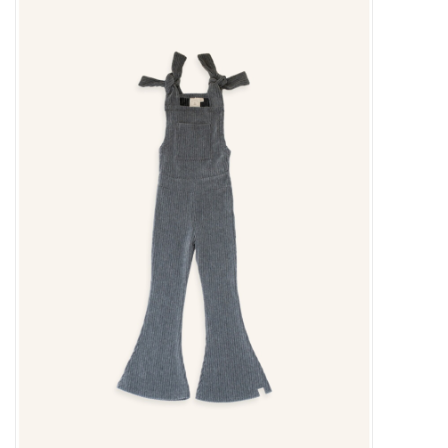
Outlet
Cadeautips
Cadeaubonnen