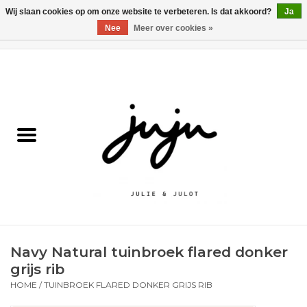
Wij slaan cookies op om onze website te verbeteren. Is dat akkoord?
Ja
Nee
Meer over cookies »
0 Artikelen - €0,00
Home
Solden
Kledij jongens
Kledij meisjes
naar school
Navy Natural tuinbroek flared donker
Schoenen
grijs rib
HOME
/
TUINBROEK FLARED DONKER GRIJS RIB
Accessoires