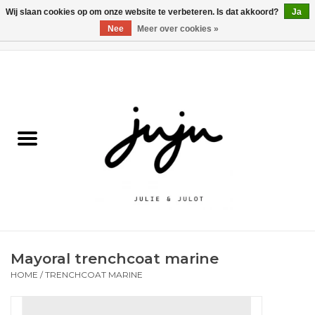
Wij slaan cookies op om onze website te verbeteren. Is dat akkoord?
Ja
Nee
Meer over cookies »
0 Artikelen - €0,00
Home
Solden
Kledij jongens
Kledij meisjes
naar school
Mayoral trenchcoat marine
Schoenen
HOME
/
TRENCHCOAT MARINE
Accessoires