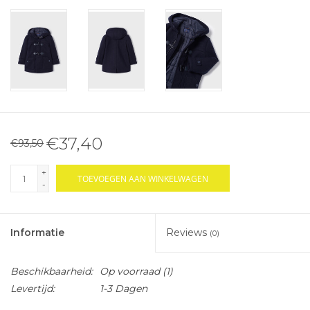
€37,40
€93,50
+
TOEVOEGEN AAN WINKELWAGEN
-
Informatie
Reviews
(0)
Beschikbaarheid:
Op voorraad
(1)
Levertijd:
1-3 Dagen