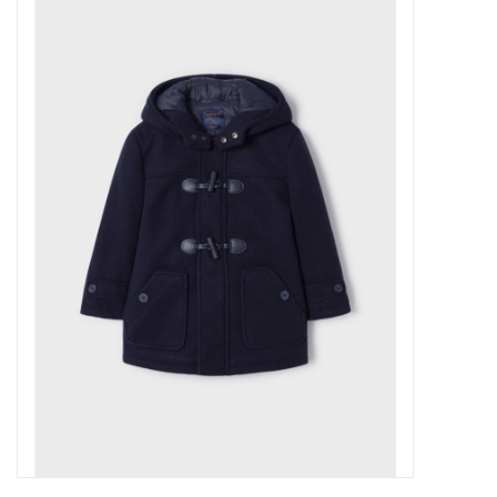
Outlet
Cadeautips
Cadeaubonnen