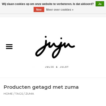
Wij slaan cookies op om onze website te verbeteren. Is dat akkoord?
Ja
Nee
Meer over cookies »
0 Artikelen - €0,00
Home
Solden
Kledij jongens
Kledij meisjes
naar school
Producten getagd met zuma
Schoenen
HOME
/
TAGS
/
ZUMA
Accessoires