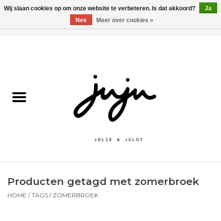
Wij slaan cookies op om onze website te verbeteren. Is dat akkoord?
Ja
Nee
Meer over cookies »
0 Artikelen - €0,00
Home
Solden
Kledij jongens
Kledij meisjes
naar school
Producten getagd met zomerbroek
Schoenen
HOME
/
TAGS
/
ZOMERBROEK
Accessoires