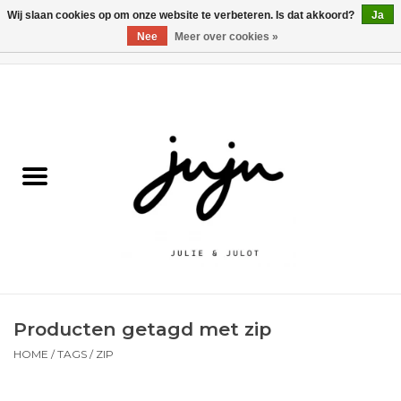
Wij slaan cookies op om onze website te verbeteren. Is dat akkoord?
Ja
Nee
Meer over cookies »
0 Artikelen - €0,00
Home
Solden
Kledij jongens
Kledij meisjes
naar school
Producten getagd met zip
Schoenen
HOME
/
TAGS
/
ZIP
Accessoires