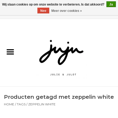
Wij slaan cookies op om onze website te verbeteren. Is dat akkoord?
Ja
Nee
Meer over cookies »
0 Artikelen - €0,00
Home
Solden
Kledij jongens
Kledij meisjes
naar school
Producten getagd met zeppelin white
Schoenen
HOME
/
TAGS
/
ZEPPELIN WHITE
Accessoires