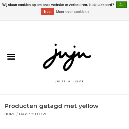
Wij slaan cookies op om onze website te verbeteren. Is dat akkoord?
Ja
Nee
Meer over cookies »
0 Artikelen - €0,00
Home
Solden
Kledij jongens
Kledij meisjes
naar school
Producten getagd met yellow
Schoenen
HOME
/
TAGS
/
YELLOW
Accessoires