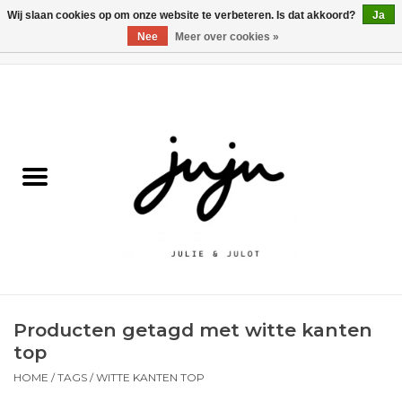
Wij slaan cookies op om onze website te verbeteren. Is dat akkoord?
Ja
Nee
Meer over cookies »
0 Artikelen - €0,00
Home
Solden
Kledij jongens
Kledij meisjes
naar school
Producten getagd met witte kanten
Schoenen
top
HOME
/
TAGS
/
WITTE KANTEN TOP
Accessoires