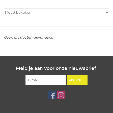
Outlet
Cadeautips
Geen producten gevonden!...
Cadeaubonnen
Meld je aan voor onze nieuwsbrief:
ABONNEER